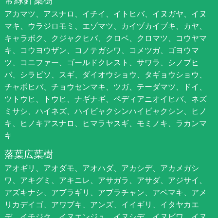
アカマツ、アスナロ、イチイ、イトヒバ、イヌガヤ、イヌ
マキ、ウラジロモミ、エゾマツ、カイヅカイブキ、カヤ、
キャラボク、クジャクヒバ、クロベ、クロマツ、コウヤマ
キ、コウヨウザン、コノテガシワ、コメツガ、ゴヨウマ
ツ、コニファー、ゴールドクレスト、サワラ、シノブヒ
バ、シラビソ、スギ、ダイオウショウ、タギョウショウ、
チャボヒバ、チョウセンマキ、ツガ、テーダマツ、ドイ、
ツトウヒ、トウヒ、ナギナギ、ペディアニオイヒバ、ネズ
ミサシ、ハイネズ、ハイビャクシンハイビャクシン、ヒノ
キ、ヒノキアスナロ、ヒマラヤスギ、モミノキ、ラカンマ
キ
落葉広葉樹
アオギリ、アオダモ、アオハダ、アカシデ、アカメガシ
ワ、アキグミ、アキニレ、アサガラ、アサダ、アジサイ、
アズキナシ、アブラギリ、アブラチャン、アベマキ、アメ
リカデイゴ、アワブキ、アンズ、イイギリ、イタヤカエ
デ、イチジク、イヌエンジュ、イヌシデ、イヌビワ、イヌ