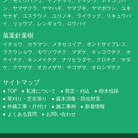
ン、モミジバフウ、ヤブデマリ、ヤマグワ、ヤマコウバ
シ、ヤマザクラ、ヤマハギ、ヤマブキ、ヤマボウシ、ユキ
ヤナギ、ユスラウメ、ユリノキ、ライラック、リキュウバ
イ、リョウブ、レンギョウ、ロウバイ
落葉針葉樹
イチョウ、カラマツ、メタセコイア、ポンドサイプレス、
ラクウショウ、モウソウチク、マダケ、キッコウチク、ホ
テイチク、キンメイチク、ナリヒラダケ、クロチク、ヤダ
ケ、クマザサ、オカメザサ、チゴザサ、オロシマチク
サイトマップ
TOP
私達について
剪定・刈込
樹木伐採
草刈り・芝生張り
庭木消毒・防虫対策
外構工事・片付け
施工事例
新着情報
よくある質問
お問い合わせ