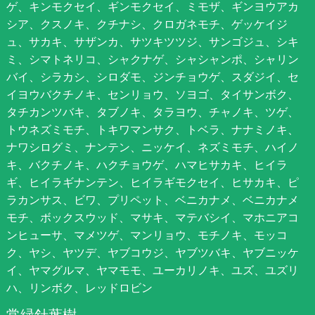
ゲ、キンモクセイ、ギンモクセイ、ミモザ、ギンヨウアカ
シア、クスノキ、クチナシ、クロガネモチ、ゲッケイジ
ュ、サカキ、サザンカ、サツキツツジ、サンゴジュ、シキ
ミ、シマトネリコ、シャクナゲ、シャシャンポ、シャリン
バイ、シラカシ、シロダモ、ジンチョウゲ、スダジイ、セ
イヨウバクチノキ、センリョウ、ソヨゴ、タイサンボク、
タチカンツバキ、タブノキ、タラヨウ、チャノキ、ツゲ、
トウネズミモチ、トキワマンサク、トベラ、ナナミノキ、
ナワシログミ、ナンテン、ニッケイ、ネズミモチ、ハイノ
キ、バクチノキ、ハクチョウゲ、ハマヒサカキ、ヒイラ
ギ、ヒイラギナンテン、ヒイラギモクセイ、ヒサカキ、ピ
ラカンサス、ビワ、プリペット、ベニカナメ、ベニカナメ
モチ、ボックスウッド、マサキ、マテバシイ、マホニアコ
ンヒューサ、マメツゲ、マンリョウ、モチノキ、モッコ
ク、ヤシ、ヤツデ、ヤブコウジ、ヤブツバキ、ヤブニッケ
イ、ヤマグルマ、ヤマモモ、ユーカリノキ、ユズ、ユズリ
ハ、リンボク、レッドロビン
常緑針葉樹