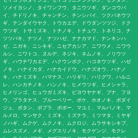
ソメイヨシノ、タイワンフウ、タニウツギ、ダンコウバ
イ、チドリノキ、チャンチン、チンシバイ、ツクバネウツ
ギ、テンダイウヤク、トウカエデ、ドウダンツツジ、ドク
ウツギ、トサミズキ、トチノキ、トチュウ、トネリコ、ナ
ツツバキ、ナツメ、ナツハゼ、ナナカマド、ナンキンハ
ゼ、ニガキ、ニシキギ、ニセアカシア、ニワウメ、ニワウ
ルシ、ニワトコ、ヌルデ、ネジキ、ネムノキ、ノリウツ
ギ、ハウチワカエデ、ハクウンボク、ハコネウツギ、ハゼ
ノキ、ハナイカダ、ハナカイドウ、ハナズオウ、ハナノ
キ、ハナミズキ、ハマナス、ハリギリ、ハリグワ、ハルニ
レ、ハンカチノキ、ハンノキ、ヒメウツギ、ヒメシャラ、
ヒメリンゴ、ヒュウガミズキ、ビヨウヤナギ、ブナ、フヨ
ウ、プラタナス、ブルーベリー、ボケ、ホオノキ、ボダイ
ジュ、ボタン、ポプラ、ポポー、マユミ、マルバノキ、マ
ルメロ、マンサク、ミズキ、ミズナラ、ミツマタ、ミヤギ
ノハギ、ムクゲ、ムクノキ、ムクロジ、ムラサキシキブ、
ムレスズメ、メギ、メグスリノキ、モクゲンジ、モクレ