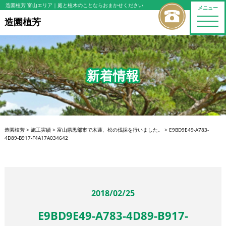
造園植芳 富山エリア
｜庭と植木のことならおまかせください
メニュー
toggle
造園植芳
naviga
新着情報
造園植芳
>
施工実績
>
富山県黒部市で木蓮、松の伐採を行いました。
>
E9BD9E49-A783-
4D89-B917-F4A17A034642
2018/02/25
E9BD9E49-A783-4D89-B917-