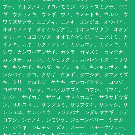
ブナ、イボタノキ、イロハモミジ、ウグイスカグラ、ウコ
ギ、ウチワノキ、ウツギ、ウメ、ウメモドキ、ウルシ、ウ
ワミズザクラ、エゴノキ、エノキ、エンジュ、オウバイ、
オオカメノキ、オオカンザクラ、オオシマザクラ、オオデ
マリ、オトコヨウゾメ、オオモクゲンジ、オニグルミ、カ
イノキ、カキ、ガクアジサイ、カジカエデ、カジノキ、カ
シワ、カシワバアジサイ、カツラ、ガマズミ、カマツカ、
カラタチ、カリン、カンヒザクラ、カンレンボク、キササ
ゲ、キソケイ、キハダ、キブシ、キリ、キンギンボク、キ
ンシバイ、クコ、クサギ、クヌギ、クマシデ、クマノミズ
キ、クリ、クロモジ、ケヤキ、ゲンカイツツジ、コウゾ、
コデマリ、コナラ、コバノガマズミ、コブシ、ゴマギ、ゴ
ンズイ、サイカチ、ザクロ、サトウカエデ、サラサドウダ
ン、サルスベリ、サワグルミ、サワフタギ、サンザシ、サ
ンシュユ、サンショウ、シジミバナ、シダレヤナギ、シデ
コブシ、シナノキ、シモツケ、ジューンベリー、シラカ
バ、シラキ、シロモジ、ズミ、スモモ、スモークツリー、
セイヨウボダイジュ、セイヨウニンジンボク、センダン、