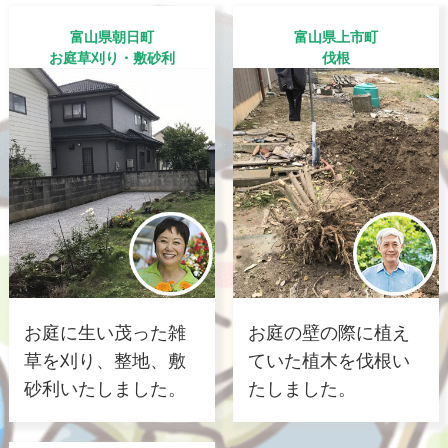
富山県朝日町
富山県上市町
お庭草刈り・敷砂利
伐根
お庭に生い茂った雑
お庭の壁の際に植え
草を刈り、整地、敷
ていた植木を伐根い
砂利いたしました。
たしました。