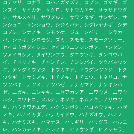
コデマリ、コナラ、コバノガマズミ、コブシ、ゴマギ、ゴ
ンズイ、サイカチ、ザクロ、サトウカエデ、サラサドウダ
ン、サルスベリ、サワグルミ、サワフタギ、サンザシ、サ
ンシュユ、サンショウ、シジミバナ、シダレヤナギ、シデ
コブシ、シナノキ、シモツケ、ジューンベリー、シラカ
バ、シラキ、シロモジ、ズミ、スモモ、スモークツリー、
セイヨウボダイジュ、セイヨウニンジンボク、センダン、
ソメイヨシノ、タイワンフウ、タニウツギ、ダンコウバ
イ、チドリノキ、チャンチン、チンシバイ、ツクバネウツ
ギ、テンダイウヤク、トウカエデ、ドウダンツツジ、ドク
ウツギ、トサミズキ、トチノキ、トチュウ、トネリコ、ナ
ツツバキ、ナツメ、ナツハゼ、ナナカマド、ナンキンハ
ゼ、ニガキ、ニシキギ、ニセアカシア、ニワウメ、ニワウ
ルシ、ニワトコ、ヌルデ、ネジキ、ネムノキ、ノリウツ
ギ、ハウチワカエデ、ハクウンボク、ハコネウツギ、ハゼ
ノキ、ハナイカダ、ハナカイドウ、ハナズオウ、ハナノ
キ、ハナミズキ、ハマナス、ハリギリ、ハリグワ、ハルニ
レ、ハンカチノキ、ハンノキ、ヒメウツギ、ヒメシャラ、