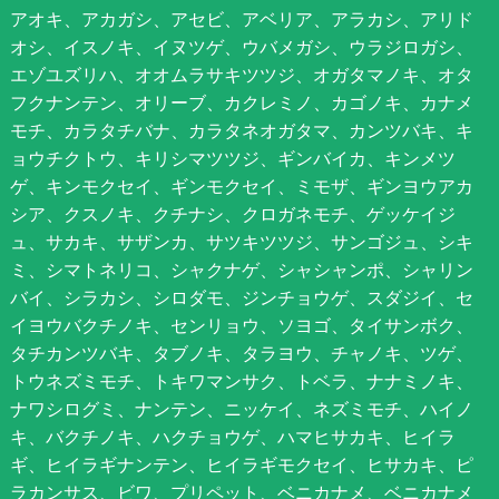
アオキ、アカガシ、アセビ、アベリア、アラカシ、アリド
オシ、イスノキ、イヌツゲ、ウバメガシ、ウラジロガシ、
エゾユズリハ、オオムラサキツツジ、オガタマノキ、オタ
フクナンテン、オリーブ、カクレミノ、カゴノキ、カナメ
モチ、カラタチバナ、カラタネオガタマ、カンツバキ、キ
ョウチクトウ、キリシマツツジ、ギンバイカ、キンメツ
ゲ、キンモクセイ、ギンモクセイ、ミモザ、ギンヨウアカ
シア、クスノキ、クチナシ、クロガネモチ、ゲッケイジ
ュ、サカキ、サザンカ、サツキツツジ、サンゴジュ、シキ
ミ、シマトネリコ、シャクナゲ、シャシャンポ、シャリン
バイ、シラカシ、シロダモ、ジンチョウゲ、スダジイ、セ
イヨウバクチノキ、センリョウ、ソヨゴ、タイサンボク、
タチカンツバキ、タブノキ、タラヨウ、チャノキ、ツゲ、
トウネズミモチ、トキワマンサク、トベラ、ナナミノキ、
ナワシログミ、ナンテン、ニッケイ、ネズミモチ、ハイノ
キ、バクチノキ、ハクチョウゲ、ハマヒサカキ、ヒイラ
ギ、ヒイラギナンテン、ヒイラギモクセイ、ヒサカキ、ピ
ラカンサス、ビワ、プリペット、ベニカナメ、ベニカナメ