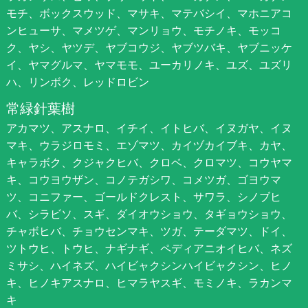
モチ、ボックスウッド、マサキ、マテバシイ、マホニアコ
ンヒューサ、マメツゲ、マンリョウ、モチノキ、モッコ
ク、ヤシ、ヤツデ、ヤブコウジ、ヤブツバキ、ヤブニッケ
イ、ヤマグルマ、ヤマモモ、ユーカリノキ、ユズ、ユズリ
ハ、リンボク、レッドロビン
常緑針葉樹
アカマツ、アスナロ、イチイ、イトヒバ、イヌガヤ、イヌ
マキ、ウラジロモミ、エゾマツ、カイヅカイブキ、カヤ、
キャラボク、クジャクヒバ、クロベ、クロマツ、コウヤマ
キ、コウヨウザン、コノテガシワ、コメツガ、ゴヨウマ
ツ、コニファー、ゴールドクレスト、サワラ、シノブヒ
バ、シラビソ、スギ、ダイオウショウ、タギョウショウ、
チャボヒバ、チョウセンマキ、ツガ、テーダマツ、ドイ、
ツトウヒ、トウヒ、ナギナギ、ペディアニオイヒバ、ネズ
ミサシ、ハイネズ、ハイビャクシンハイビャクシン、ヒノ
キ、ヒノキアスナロ、ヒマラヤスギ、モミノキ、ラカンマ
キ