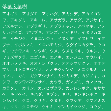
落葉広葉樹
アオギリ、アオダモ、アオハダ、アカシデ、アカメガシ
ワ、アキグミ、アキニレ、アサガラ、アサダ、アジサイ、
アズキナシ、アブラギリ、アブラチャン、アベマキ、アメ
リカデイゴ、アワブキ、アンズ、イイギリ、イタヤカエ
デ、イチジク、イヌエンジュ、イヌシデ、イヌビワ、イヌ
ブナ、イボタノキ、イロハモミジ、ウグイスカグラ、ウコ
ギ、ウチワノキ、ウツギ、ウメ、ウメモドキ、ウルシ、ウ
ワミズザクラ、エゴノキ、エノキ、エンジュ、オウバイ、
オオカメノキ、オオカンザクラ、オオシマザクラ、オオデ
マリ、オトコヨウゾメ、オオモクゲンジ、オニグルミ、カ
イノキ、カキ、ガクアジサイ、カジカエデ、カジノキ、カ
シワ、カシワバアジサイ、カツラ、ガマズミ、カマツカ、
カラタチ、カリン、カンヒザクラ、カンレンボク、キササ
ゲ、キソケイ、キハダ、キブシ、キリ、キンギンボク、キ
ンシバイ、クコ、クサギ、クヌギ、クマシデ、クマノミズ
キ、クリ、クロモジ、ケヤキ、ゲンカイツツジ、コウゾ、