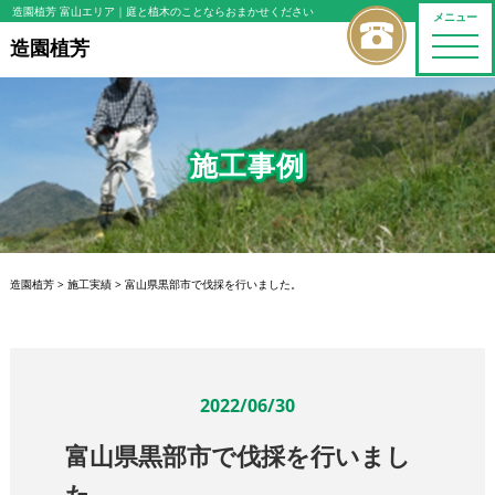
造園植芳 富山エリア
｜庭と植木のことならおまかせください
メニュー
toggle
造園植芳
naviga
施工事例
造園植芳
>
施工実績
>
富山県黒部市で伐採を行いました。
2022/06/30
富山県黒部市で伐採を行いまし
た。