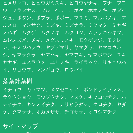
ヒメリンゴ、ヒュウガミズキ、ビヨウヤナギ、ブナ、フヨ
ウ、プラタナス、ブルーベリー、ボケ、ホオノキ、ボダイ
ジュ、ボタン、ポプラ、ポポー、マユミ、マルバノキ、マ
ルメロ、マンサク、ミズキ、ミズナラ、ミツマタ、ミヤギ
ノハギ、ムクゲ、ムクノキ、ムクロジ、ムラサキシキブ、
ムレスズメ、メギ、メグスリノキ、モクゲンジ、モクレ
ン、モミジバフウ、ヤブデマリ、ヤマグワ、ヤマコウバ
シ、ヤマザクラ、ヤマハギ、ヤマブキ、ヤマボウシ、ユキ
ヤナギ、ユスラウメ、ユリノキ、ライラック、リキュウバ
イ、リョウブ、レンギョウ、ロウバイ
落葉針葉樹
イチョウ、カラマツ、メタセコイア、ポンドサイプレス、
ラクウショウ、モウソウチク、マダケ、キッコウチク、ホ
テイチク、キンメイチク、ナリヒラダケ、クロチク、ヤダ
ケ、クマザサ、オカメザサ、チゴザサ、オロシマチク
サイトマップ