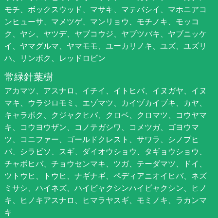
モチ、ボックスウッド、マサキ、マテバシイ、マホニアコ
ンヒューサ、マメツゲ、マンリョウ、モチノキ、モッコ
ク、ヤシ、ヤツデ、ヤブコウジ、ヤブツバキ、ヤブニッケ
イ、ヤマグルマ、ヤマモモ、ユーカリノキ、ユズ、ユズリ
ハ、リンボク、レッドロビン
常緑針葉樹
アカマツ、アスナロ、イチイ、イトヒバ、イヌガヤ、イヌ
マキ、ウラジロモミ、エゾマツ、カイヅカイブキ、カヤ、
キャラボク、クジャクヒバ、クロベ、クロマツ、コウヤマ
キ、コウヨウザン、コノテガシワ、コメツガ、ゴヨウマ
ツ、コニファー、ゴールドクレスト、サワラ、シノブヒ
バ、シラビソ、スギ、ダイオウショウ、タギョウショウ、
チャボヒバ、チョウセンマキ、ツガ、テーダマツ、ドイ、
ツトウヒ、トウヒ、ナギナギ、ペディアニオイヒバ、ネズ
ミサシ、ハイネズ、ハイビャクシンハイビャクシン、ヒノ
キ、ヒノキアスナロ、ヒマラヤスギ、モミノキ、ラカンマ
キ