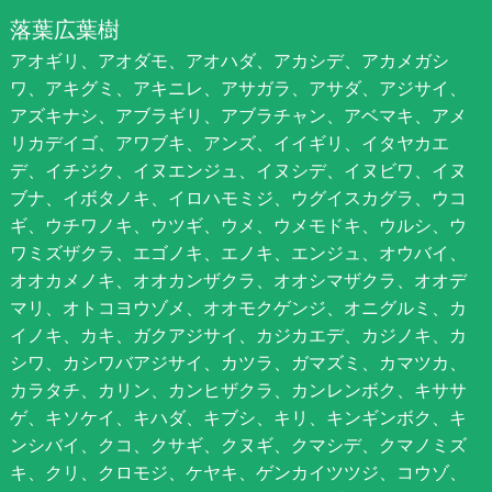
落葉広葉樹
アオギリ、アオダモ、アオハダ、アカシデ、アカメガシ
ワ、アキグミ、アキニレ、アサガラ、アサダ、アジサイ、
アズキナシ、アブラギリ、アブラチャン、アベマキ、アメ
リカデイゴ、アワブキ、アンズ、イイギリ、イタヤカエ
デ、イチジク、イヌエンジュ、イヌシデ、イヌビワ、イヌ
ブナ、イボタノキ、イロハモミジ、ウグイスカグラ、ウコ
ギ、ウチワノキ、ウツギ、ウメ、ウメモドキ、ウルシ、ウ
ワミズザクラ、エゴノキ、エノキ、エンジュ、オウバイ、
オオカメノキ、オオカンザクラ、オオシマザクラ、オオデ
マリ、オトコヨウゾメ、オオモクゲンジ、オニグルミ、カ
イノキ、カキ、ガクアジサイ、カジカエデ、カジノキ、カ
シワ、カシワバアジサイ、カツラ、ガマズミ、カマツカ、
カラタチ、カリン、カンヒザクラ、カンレンボク、キササ
ゲ、キソケイ、キハダ、キブシ、キリ、キンギンボク、キ
ンシバイ、クコ、クサギ、クヌギ、クマシデ、クマノミズ
キ、クリ、クロモジ、ケヤキ、ゲンカイツツジ、コウゾ、