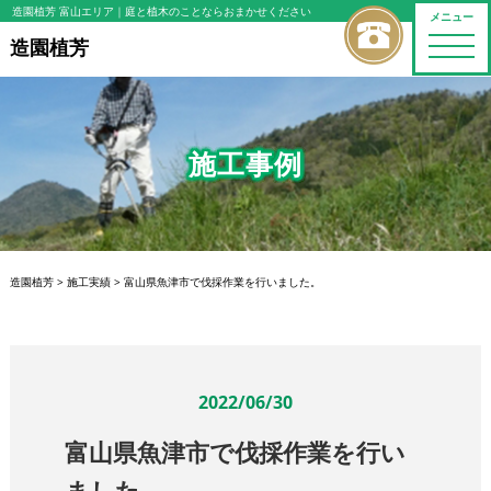
造園植芳 富山エリア
｜庭と植木のことならおまかせください
メニュー
toggle
造園植芳
naviga
施工事例
造園植芳
>
施工実績
>
富山県魚津市で伐採作業を行いました。
2022/06/30
富山県魚津市で伐採作業を行い
ました。