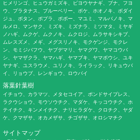
ヒメリンゴ、ヒュウガミズキ、ビヨウヤナギ、ブナ、フヨ
ウ、プラタナス、ブルーベリー、ボケ、ホオノキ、ボダイ
ジュ、ボタン、ポプラ、ポポー、マユミ、マルバノキ、マ
ルメロ、マンサク、ミズキ、ミズナラ、ミツマタ、ミヤギ
ノハギ、ムクゲ、ムクノキ、ムクロジ、ムラサキシキブ、
ムレスズメ、メギ、メグスリノキ、モクゲンジ、モクレ
ン、モミジバフウ、ヤブデマリ、ヤマグワ、ヤマコウバ
シ、ヤマザクラ、ヤマハギ、ヤマブキ、ヤマボウシ、ユキ
ヤナギ、ユスラウメ、ユリノキ、ライラック、リキュウバ
イ、リョウブ、レンギョウ、ロウバイ
落葉針葉樹
イチョウ、カラマツ、メタセコイア、ポンドサイプレス、
ラクウショウ、モウソウチク、マダケ、キッコウチク、ホ
テイチク、キンメイチク、ナリヒラダケ、クロチク、ヤダ
ケ、クマザサ、オカメザサ、チゴザサ、オロシマチク
サイトマップ