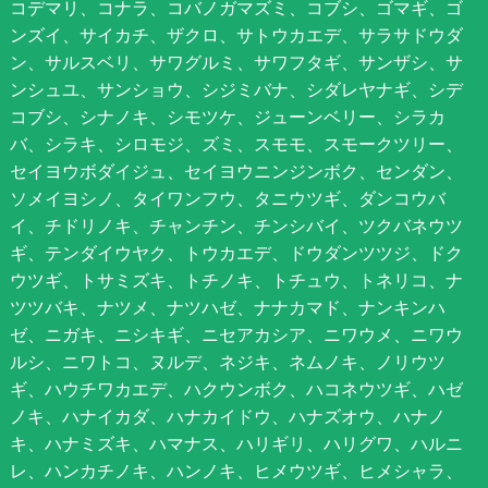
コデマリ、コナラ、コバノガマズミ、コブシ、ゴマギ、ゴ
ンズイ、サイカチ、ザクロ、サトウカエデ、サラサドウダ
ン、サルスベリ、サワグルミ、サワフタギ、サンザシ、サ
ンシュユ、サンショウ、シジミバナ、シダレヤナギ、シデ
コブシ、シナノキ、シモツケ、ジューンベリー、シラカ
バ、シラキ、シロモジ、ズミ、スモモ、スモークツリー、
セイヨウボダイジュ、セイヨウニンジンボク、センダン、
ソメイヨシノ、タイワンフウ、タニウツギ、ダンコウバ
イ、チドリノキ、チャンチン、チンシバイ、ツクバネウツ
ギ、テンダイウヤク、トウカエデ、ドウダンツツジ、ドク
ウツギ、トサミズキ、トチノキ、トチュウ、トネリコ、ナ
ツツバキ、ナツメ、ナツハゼ、ナナカマド、ナンキンハ
ゼ、ニガキ、ニシキギ、ニセアカシア、ニワウメ、ニワウ
ルシ、ニワトコ、ヌルデ、ネジキ、ネムノキ、ノリウツ
ギ、ハウチワカエデ、ハクウンボク、ハコネウツギ、ハゼ
ノキ、ハナイカダ、ハナカイドウ、ハナズオウ、ハナノ
キ、ハナミズキ、ハマナス、ハリギリ、ハリグワ、ハルニ
レ、ハンカチノキ、ハンノキ、ヒメウツギ、ヒメシャラ、