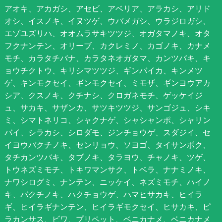
アオキ、アカガシ、アセビ、アベリア、アラカシ、アリド
オシ、イスノキ、イヌツゲ、ウバメガシ、ウラジロガシ、
エゾユズリハ、オオムラサキツツジ、オガタマノキ、オタ
フクナンテン、オリーブ、カクレミノ、カゴノキ、カナメ
モチ、カラタチバナ、カラタネオガタマ、カンツバキ、キ
ョウチクトウ、キリシマツツジ、ギンバイカ、キンメツ
ゲ、キンモクセイ、ギンモクセイ、ミモザ、ギンヨウアカ
シア、クスノキ、クチナシ、クロガネモチ、ゲッケイジ
ュ、サカキ、サザンカ、サツキツツジ、サンゴジュ、シキ
ミ、シマトネリコ、シャクナゲ、シャシャンポ、シャリン
バイ、シラカシ、シロダモ、ジンチョウゲ、スダジイ、セ
イヨウバクチノキ、センリョウ、ソヨゴ、タイサンボク、
タチカンツバキ、タブノキ、タラヨウ、チャノキ、ツゲ、
トウネズミモチ、トキワマンサク、トベラ、ナナミノキ、
ナワシログミ、ナンテン、ニッケイ、ネズミモチ、ハイノ
キ、バクチノキ、ハクチョウゲ、ハマヒサカキ、ヒイラ
ギ、ヒイラギナンテン、ヒイラギモクセイ、ヒサカキ、ピ
ラカンサス、ビワ、プリペット、ベニカナメ、ベニカナメ