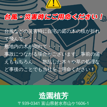
台風などの災害時に自宅の庭の木の枝が折れ
て飛んで・・・
敷地内の木が倒れて・・・
事故につながる場合がございます。事前の備
えももちろん、 散乱した木々や草の処理な
ど事後のことでも当社をご用命ください！
造園植芳
〒939-0341
富山県射水市山ケ1606-1