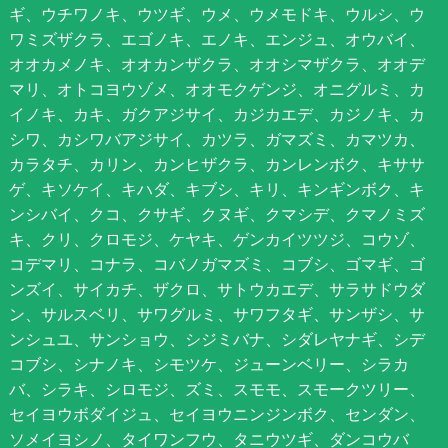
ギ、ウチワノキ、ウツギ、ウメ、ウメモドキ、ウルシ、ウ
ワミズザクラ、エゴノキ、エノキ、エンジュ、オウバイ、
オオカメノキ、オオカンザクラ、オオシマザクラ、オオデ
マリ、オトコヨウゾメ、オオモクゲンジ、オニグルミ、カ
イノキ、カキ、ガクアジサイ、カジカエデ、カジノキ、カ
シワ、カシワバアジサイ、カツラ、ガマズミ、カマツカ、
カラタチ、カリン、カンヒザクラ、カンレンボク、キササ
ゲ、キソケイ、キハダ、キブシ、キリ、キンギンボク、キ
ンシバイ、クコ、クサギ、クヌギ、クマシデ、クマノミズ
キ、クリ、クロモジ、ケヤキ、ゲンカイツツジ、コウゾ、
コデマリ、コナラ、コバノガマズミ、コブシ、ゴマギ、ゴ
ンズイ、サイカチ、ザクロ、サトウカエデ、サラサドウダ
ン、サルスベリ、サワグルミ、サワフタギ、サンザシ、サ
ンシュユ、サンショウ、シジミバナ、シダレヤナギ、シデ
コブシ、シナノキ、シモツケ、ジューンベリー、シラカ
バ、シラキ、シロモジ、ズミ、スモモ、スモークツリー、
セイヨウボダイジュ、セイヨウニンジンボク、センダン、
ソメイヨシノ、タイワンフウ、タニウツギ、ダンコウバ