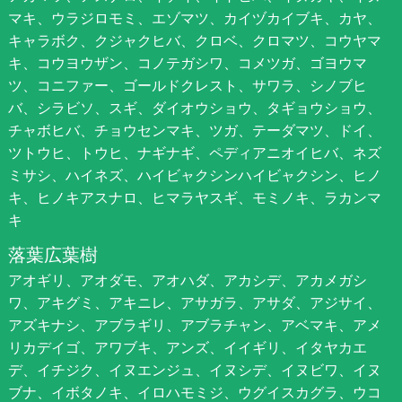
マキ、ウラジロモミ、エゾマツ、カイヅカイブキ、カヤ、
キャラボク、クジャクヒバ、クロベ、クロマツ、コウヤマ
キ、コウヨウザン、コノテガシワ、コメツガ、ゴヨウマ
ツ、コニファー、ゴールドクレスト、サワラ、シノブヒ
バ、シラビソ、スギ、ダイオウショウ、タギョウショウ、
チャボヒバ、チョウセンマキ、ツガ、テーダマツ、ドイ、
ツトウヒ、トウヒ、ナギナギ、ペディアニオイヒバ、ネズ
ミサシ、ハイネズ、ハイビャクシンハイビャクシン、ヒノ
キ、ヒノキアスナロ、ヒマラヤスギ、モミノキ、ラカンマ
キ
落葉広葉樹
アオギリ、アオダモ、アオハダ、アカシデ、アカメガシ
ワ、アキグミ、アキニレ、アサガラ、アサダ、アジサイ、
アズキナシ、アブラギリ、アブラチャン、アベマキ、アメ
リカデイゴ、アワブキ、アンズ、イイギリ、イタヤカエ
デ、イチジク、イヌエンジュ、イヌシデ、イヌビワ、イヌ
ブナ、イボタノキ、イロハモミジ、ウグイスカグラ、ウコ