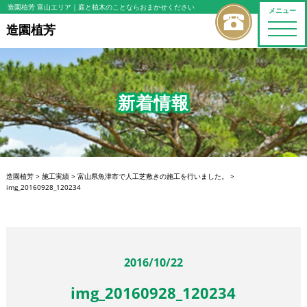
造園植芳 富山エリア
｜庭と植木のことならおまかせください
メニュー
toggle
造園植芳
naviga
新着情報
造園植芳
>
施工実績
>
富山県魚津市で人工芝敷きの施工を行いました。
>
img_20160928_120234
2016/10/22
img_20160928_120234