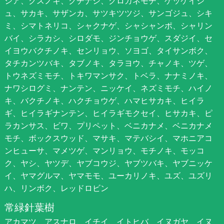
シア、クスノキ、クチナシ、クロガネモチ、ゲッケイジ
ュ、サカキ、サザンカ、サツキツツジ、サンゴジュ、シキ
ミ、シマトネリコ、シャクナゲ、シャシャンポ、シャリン
バイ、シラカシ、シロダモ、ジンチョウゲ、スダジイ、セ
イヨウバクチノキ、センリョウ、ソヨゴ、タイサンボク、
タチカンツバキ、タブノキ、タラヨウ、チャノキ、ツゲ、
トウネズミモチ、トキワマンサク、トベラ、ナナミノキ、
ナワシログミ、ナンテン、ニッケイ、ネズミモチ、ハイノ
キ、バクチノキ、ハクチョウゲ、ハマヒサカキ、ヒイラ
ギ、ヒイラギナンテン、ヒイラギモクセイ、ヒサカキ、ピ
ラカンサス、ビワ、プリペット、ベニカナメ、ベニカナメ
モチ、ボックスウッド、マサキ、マテバシイ、マホニアコ
ンヒューサ、マメツゲ、マンリョウ、モチノキ、モッコ
ク、ヤシ、ヤツデ、ヤブコウジ、ヤブツバキ、ヤブニッケ
イ、ヤマグルマ、ヤマモモ、ユーカリノキ、ユズ、ユズリ
ハ、リンボク、レッドロビン
常緑針葉樹
アカマツ、アスナロ、イチイ、イトヒバ、イヌガヤ、イヌ