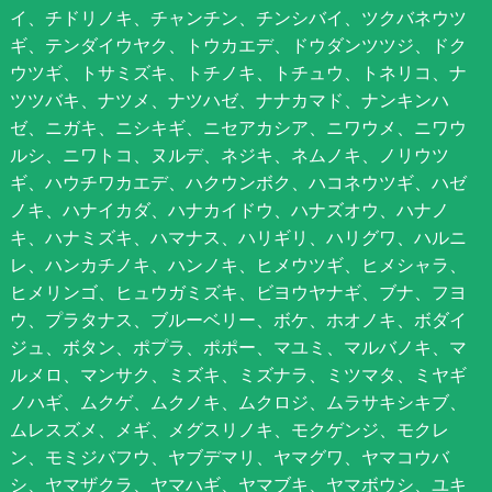
イ、チドリノキ、チャンチン、チンシバイ、ツクバネウツ
ギ、テンダイウヤク、トウカエデ、ドウダンツツジ、ドク
ウツギ、トサミズキ、トチノキ、トチュウ、トネリコ、ナ
ツツバキ、ナツメ、ナツハゼ、ナナカマド、ナンキンハ
ゼ、ニガキ、ニシキギ、ニセアカシア、ニワウメ、ニワウ
ルシ、ニワトコ、ヌルデ、ネジキ、ネムノキ、ノリウツ
ギ、ハウチワカエデ、ハクウンボク、ハコネウツギ、ハゼ
ノキ、ハナイカダ、ハナカイドウ、ハナズオウ、ハナノ
キ、ハナミズキ、ハマナス、ハリギリ、ハリグワ、ハルニ
レ、ハンカチノキ、ハンノキ、ヒメウツギ、ヒメシャラ、
ヒメリンゴ、ヒュウガミズキ、ビヨウヤナギ、ブナ、フヨ
ウ、プラタナス、ブルーベリー、ボケ、ホオノキ、ボダイ
ジュ、ボタン、ポプラ、ポポー、マユミ、マルバノキ、マ
ルメロ、マンサク、ミズキ、ミズナラ、ミツマタ、ミヤギ
ノハギ、ムクゲ、ムクノキ、ムクロジ、ムラサキシキブ、
ムレスズメ、メギ、メグスリノキ、モクゲンジ、モクレ
ン、モミジバフウ、ヤブデマリ、ヤマグワ、ヤマコウバ
シ、ヤマザクラ、ヤマハギ、ヤマブキ、ヤマボウシ、ユキ