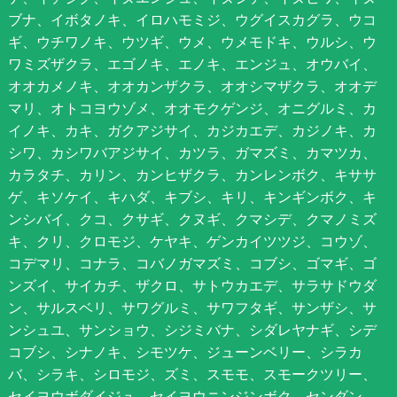
ブナ、イボタノキ、イロハモミジ、ウグイスカグラ、ウコ
ギ、ウチワノキ、ウツギ、ウメ、ウメモドキ、ウルシ、ウ
ワミズザクラ、エゴノキ、エノキ、エンジュ、オウバイ、
オオカメノキ、オオカンザクラ、オオシマザクラ、オオデ
マリ、オトコヨウゾメ、オオモクゲンジ、オニグルミ、カ
イノキ、カキ、ガクアジサイ、カジカエデ、カジノキ、カ
シワ、カシワバアジサイ、カツラ、ガマズミ、カマツカ、
カラタチ、カリン、カンヒザクラ、カンレンボク、キササ
ゲ、キソケイ、キハダ、キブシ、キリ、キンギンボク、キ
ンシバイ、クコ、クサギ、クヌギ、クマシデ、クマノミズ
キ、クリ、クロモジ、ケヤキ、ゲンカイツツジ、コウゾ、
コデマリ、コナラ、コバノガマズミ、コブシ、ゴマギ、ゴ
ンズイ、サイカチ、ザクロ、サトウカエデ、サラサドウダ
ン、サルスベリ、サワグルミ、サワフタギ、サンザシ、サ
ンシュユ、サンショウ、シジミバナ、シダレヤナギ、シデ
コブシ、シナノキ、シモツケ、ジューンベリー、シラカ
バ、シラキ、シロモジ、ズミ、スモモ、スモークツリー、
セイヨウボダイジュ、セイヨウニンジンボク、センダン、