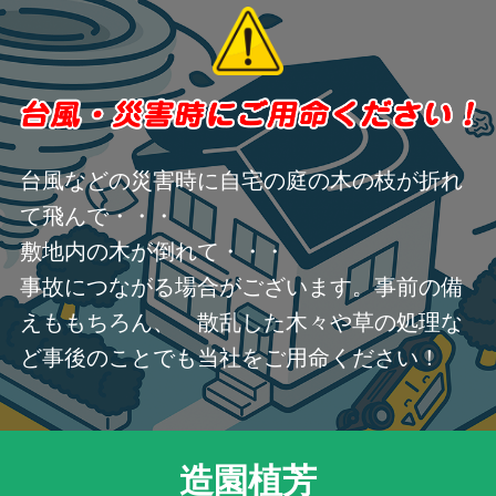
台風などの災害時に自宅の庭の木の枝が折れ
て飛んで・・・
敷地内の木が倒れて・・・
事故につながる場合がございます。事前の備
えももちろん、 散乱した木々や草の処理な
ど事後のことでも当社をご用命ください！
造園植芳