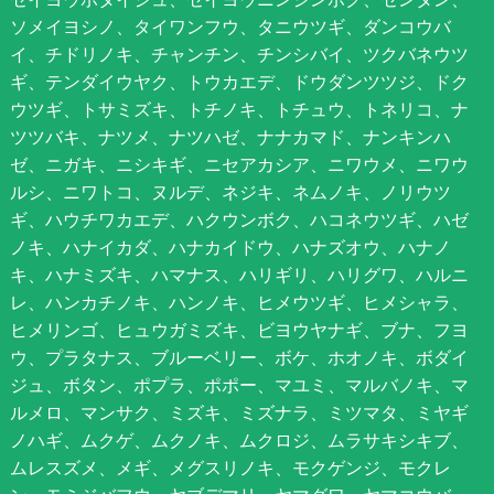
ソメイヨシノ、タイワンフウ、タニウツギ、ダンコウバ
イ、チドリノキ、チャンチン、チンシバイ、ツクバネウツ
ギ、テンダイウヤク、トウカエデ、ドウダンツツジ、ドク
ウツギ、トサミズキ、トチノキ、トチュウ、トネリコ、ナ
ツツバキ、ナツメ、ナツハゼ、ナナカマド、ナンキンハ
ゼ、ニガキ、ニシキギ、ニセアカシア、ニワウメ、ニワウ
ルシ、ニワトコ、ヌルデ、ネジキ、ネムノキ、ノリウツ
ギ、ハウチワカエデ、ハクウンボク、ハコネウツギ、ハゼ
ノキ、ハナイカダ、ハナカイドウ、ハナズオウ、ハナノ
キ、ハナミズキ、ハマナス、ハリギリ、ハリグワ、ハルニ
レ、ハンカチノキ、ハンノキ、ヒメウツギ、ヒメシャラ、
ヒメリンゴ、ヒュウガミズキ、ビヨウヤナギ、ブナ、フヨ
ウ、プラタナス、ブルーベリー、ボケ、ホオノキ、ボダイ
ジュ、ボタン、ポプラ、ポポー、マユミ、マルバノキ、マ
ルメロ、マンサク、ミズキ、ミズナラ、ミツマタ、ミヤギ
ノハギ、ムクゲ、ムクノキ、ムクロジ、ムラサキシキブ、
ムレスズメ、メギ、メグスリノキ、モクゲンジ、モクレ