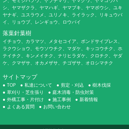
ン、モミジバフウ、ヤブデマリ、ヤマグワ、ヤマコウバ
シ、ヤマザクラ、ヤマハギ、ヤマブキ、ヤマボウシ、ユキ
ヤナギ、ユスラウメ、ユリノキ、ライラック、リキュウバ
イ、リョウブ、レンギョウ、ロウバイ
落葉針葉樹
イチョウ、カラマツ、メタセコイア、ポンドサイプレス、
ラクウショウ、モウソウチク、マダケ、キッコウチク、ホ
テイチク、キンメイチク、ナリヒラダケ、クロチク、ヤダ
ケ、クマザサ、オカメザサ、チゴザサ、オロシマチク
サイトマップ
TOP
私達について
剪定・刈込
樹木伐採
草刈り・芝生張り
庭木消毒・防虫対策
外構工事・片付け
施工事例
新着情報
よくある質問
お問い合わせ