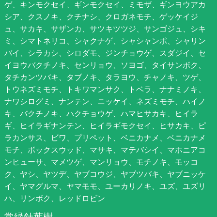
ゲ、キンモクセイ、ギンモクセイ、ミモザ、ギンヨウアカ
シア、クスノキ、クチナシ、クロガネモチ、ゲッケイジ
ュ、サカキ、サザンカ、サツキツツジ、サンゴジュ、シキ
ミ、シマトネリコ、シャクナゲ、シャシャンポ、シャリン
バイ、シラカシ、シロダモ、ジンチョウゲ、スダジイ、セ
イヨウバクチノキ、センリョウ、ソヨゴ、タイサンボク、
タチカンツバキ、タブノキ、タラヨウ、チャノキ、ツゲ、
トウネズミモチ、トキワマンサク、トベラ、ナナミノキ、
ナワシログミ、ナンテン、ニッケイ、ネズミモチ、ハイノ
キ、バクチノキ、ハクチョウゲ、ハマヒサカキ、ヒイラ
ギ、ヒイラギナンテン、ヒイラギモクセイ、ヒサカキ、ピ
ラカンサス、ビワ、プリペット、ベニカナメ、ベニカナメ
モチ、ボックスウッド、マサキ、マテバシイ、マホニアコ
ンヒューサ、マメツゲ、マンリョウ、モチノキ、モッコ
ク、ヤシ、ヤツデ、ヤブコウジ、ヤブツバキ、ヤブニッケ
イ、ヤマグルマ、ヤマモモ、ユーカリノキ、ユズ、ユズリ
ハ、リンボク、レッドロビン
常緑針葉樹