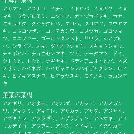
アカマツ、アスナロ、イチイ、イトヒバ、イヌガヤ、イヌ
マキ、ウラジロモミ、エゾマツ、カイヅカイブキ、カヤ、
キャラボク、クジャクヒバ、クロベ、クロマツ、コウヤマ
キ、コウヨウザン、コノテガシワ、コメツガ、ゴヨウマ
ツ、コニファー、ゴールドクレスト、サワラ、シノブヒ
バ、シラビソ、スギ、ダイオウショウ、タギョウショウ、
チャボヒバ、チョウセンマキ、ツガ、テーダマツ、ドイ、
ツトウヒ、トウヒ、ナギナギ、ペディアニオイヒバ、ネズ
ミサシ、ハイネズ、ハイビャクシンハイビャクシン、ヒノ
キ、ヒノキアスナロ、ヒマラヤスギ、モミノキ、ラカンマ
キ
落葉広葉樹
アオギリ、アオダモ、アオハダ、アカシデ、アカメガシ
ワ、アキグミ、アキニレ、アサガラ、アサダ、アジサイ、
アズキナシ、アブラギリ、アブラチャン、アベマキ、アメ
リカデイゴ、アワブキ、アンズ、イイギリ、イタヤカエ
デ、イチジク、イヌエンジュ、イヌシデ、イヌビワ、イヌ