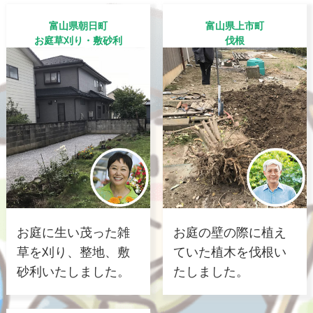
富山県朝日町
富山県上市町
お庭草刈り・敷砂利
伐根
お庭に生い茂った雑
お庭の壁の際に植え
草を刈り、整地、敷
ていた植木を伐根い
砂利いたしました。
たしました。