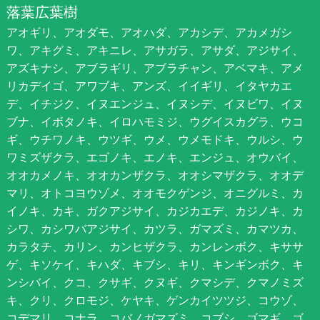
落葉広葉樹
アオギリ、アオダモ、アオハダ、アカシデ、アカメガシ
ワ、アキグミ、アキニレ、アサガラ、アサダ、アジサイ、
アズキナシ、アブラギリ、アブラチャン、アベマキ、アメ
リカデイゴ、アワブキ、アンズ、イイギリ、イタヤカエ
デ、イチジク、イヌエンジュ、イヌシデ、イヌビワ、イヌ
ブナ、イボタノキ、イロハモミジ、ウグイスカグラ、ウコ
ギ、ウチワノキ、ウツギ、ウメ、ウメモドキ、ウルシ、ウ
ワミズザクラ、エゴノキ、エノキ、エンジュ、オウバイ、
オオカメノキ、オオカンザクラ、オオシマザクラ、オオデ
マリ、オトコヨウゾメ、オオモクゲンジ、オニグルミ、カ
イノキ、カキ、ガクアジサイ、カジカエデ、カジノキ、カ
シワ、カシワバアジサイ、カツラ、ガマズミ、カマツカ、
カラタチ、カリン、カンヒザクラ、カンレンボク、キササ
ゲ、キソケイ、キハダ、キブシ、キリ、キンギンボク、キ
ンシバイ、クコ、クサギ、クヌギ、クマシデ、クマノミズ
キ、クリ、クロモジ、ケヤキ、ゲンカイツツジ、コウゾ、
コデマリ、コナラ、コバノガマズミ、コブシ、ゴマギ、ゴ