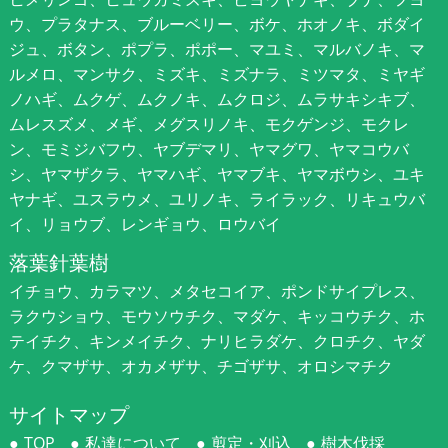
ウ、プラタナス、ブルーベリー、ボケ、ホオノキ、ボダイ
ジュ、ボタン、ポプラ、ポポー、マユミ、マルバノキ、マ
ルメロ、マンサク、ミズキ、ミズナラ、ミツマタ、ミヤギ
ノハギ、ムクゲ、ムクノキ、ムクロジ、ムラサキシキブ、
ムレスズメ、メギ、メグスリノキ、モクゲンジ、モクレ
ン、モミジバフウ、ヤブデマリ、ヤマグワ、ヤマコウバ
シ、ヤマザクラ、ヤマハギ、ヤマブキ、ヤマボウシ、ユキ
ヤナギ、ユスラウメ、ユリノキ、ライラック、リキュウバ
イ、リョウブ、レンギョウ、ロウバイ
落葉針葉樹
イチョウ、カラマツ、メタセコイア、ポンドサイプレス、
ラクウショウ、モウソウチク、マダケ、キッコウチク、ホ
テイチク、キンメイチク、ナリヒラダケ、クロチク、ヤダ
ケ、クマザサ、オカメザサ、チゴザサ、オロシマチク
サイトマップ
TOP
私達について
剪定・刈込
樹木伐採