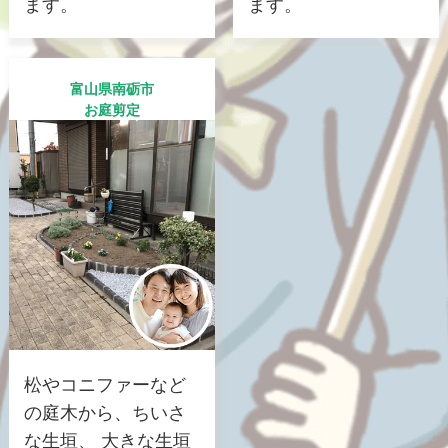
ます。
ます。
富山県南砺市
お庭剪定
松やコニファーなど
の庭木から、ちいさ
な生垣、 大きな生垣