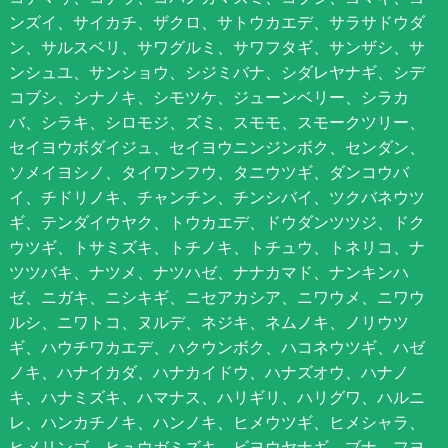
ンズイ、サイカチ、ザクロ、サトウカエデ、サラサドウダ
ン、サルスベリ、サワグルミ、サワフタギ、サンザシ、サ
ンシュユ、サンショウ、シジミバナ、シダレヤナギ、シデ
コブシ、シナノキ、シモツケ、ジューンベリー、シラカ
バ、シラキ、シロモジ、ズミ、スモモ、スモークツリー、
セイヨウボダイジュ、セイヨウニンジンボク、センダン、
ソメイヨシノ、タイワンフウ、タニウツギ、ダンコウバ
イ、チドリノキ、チャンチン、チンシバイ、ツクバネウツ
ギ、テンダイウヤク、トウカエデ、ドウダンツツジ、ドク
ウツギ、トサミズキ、トチノキ、トチュウ、トネリコ、ナ
ツツバキ、ナツメ、ナツハゼ、ナナカマド、ナンキンハ
ゼ、ニガキ、ニシキギ、ニセアカシア、ニワウメ、ニワウ
ルシ、ニワトコ、ヌルデ、ネジキ、ネムノキ、ノリウツ
ギ、ハウチワカエデ、ハクウンボク、ハコネウツギ、ハゼ
ノキ、ハナイカダ、ハナカイドウ、ハナズオウ、ハナノ
キ、ハナミズキ、ハマナス、ハリギリ、ハリグワ、ハルニ
レ、ハンカチノキ、ハンノキ、ヒメウツギ、ヒメシャラ、
ヒメリンゴ、ヒュウガミズキ、ビヨウヤナギ、ブナ、フヨ