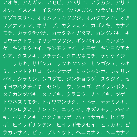
アオキ、アカガシ、アセビ、アベリア、アラカシ、アリド
オシ、イスノキ、イヌツゲ、ウバメガシ、ウラジロガシ、
エゾユズリハ、オオムラサキツツジ、オガタマノキ、オタ
フクナンテン、オリーブ、カクレミノ、カゴノキ、カナメ
モチ、カラタチバナ、カラタネオガタマ、カンツバキ、キ
ョウチクトウ、キリシマツツジ、ギンバイカ、キンメツ
ゲ、キンモクセイ、ギンモクセイ、ミモザ、ギンヨウアカ
シア、クスノキ、クチナシ、クロガネモチ、ゲッケイジ
ュ、サカキ、サザンカ、サツキツツジ、サンゴジュ、シキ
ミ、シマトネリコ、シャクナゲ、シャシャンポ、シャリン
バイ、シラカシ、シロダモ、ジンチョウゲ、スダジイ、セ
イヨウバクチノキ、センリョウ、ソヨゴ、タイサンボク、
タチカンツバキ、タブノキ、タラヨウ、チャノキ、ツゲ、
トウネズミモチ、トキワマンサク、トベラ、ナナミノキ、
ナワシログミ、ナンテン、ニッケイ、ネズミモチ、ハイノ
キ、バクチノキ、ハクチョウゲ、ハマヒサカキ、ヒイラ
ギ、ヒイラギナンテン、ヒイラギモクセイ、ヒサカキ、ピ
ラカンサス、ビワ、プリペット、ベニカナメ、ベニカナメ