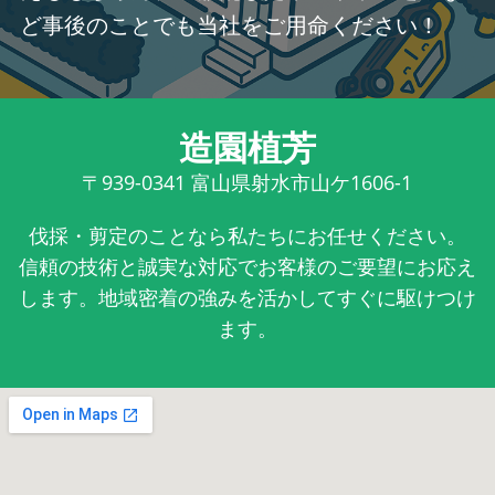
ど事後のことでも当社をご用命ください！
造園植芳
〒939-0341
富山県射水市山ケ1606-1
伐採・剪定のことなら私たちにお任せください。
信頼の技術と誠実な対応でお客様のご要望にお応え
します。地域密着の強みを活かしてすぐに駆けつけ
ます。