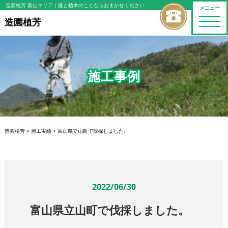
造園植芳 富山エリア
｜庭と植木のことならおまかせください
メニュー
toggle
造園植芳
naviga
施工事例
造園植芳
>
施工実績
>
富山県立山町で伐採しました。
2022/06/30
富山県立山町で伐採しました。