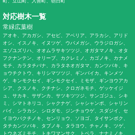
町、立山町、入善町、朝日町
対応樹木一覧
常緑広葉樹
アオキ、アカガシ、アセビ、アベリア、アラカシ、アリド
オシ、イスノキ、イヌツゲ、ウバメガシ、ウラジロガシ、
エゾユズリハ、オオムラサキツツジ、オガタマノキ、オタ
フクナンテン、オリーブ、カクレミノ、カゴノキ、カナメ
モチ、カラタチバナ、カラタネオガタマ、カンツバキ、キ
ョウチクトウ、キリシマツツジ、ギンバイカ、キンメツ
ゲ、キンモクセイ、ギンモクセイ、ミモザ、ギンヨウアカ
シア、クスノキ、クチナシ、クロガネモチ、ゲッケイジ
ュ、サカキ、サザンカ、サツキツツジ、サンゴジュ、シキ
ミ、シマトネリコ、シャクナゲ、シャシャンポ、シャリン
バイ、シラカシ、シロダモ、ジンチョウゲ、スダジイ、セ
イヨウバクチノキ、センリョウ、ソヨゴ、タイサンボク、
タチカンツバキ、タブノキ、タラヨウ、チャノキ、ツゲ、
トウネズミモチ、トキワマンサク、トベラ、ナナミノキ、