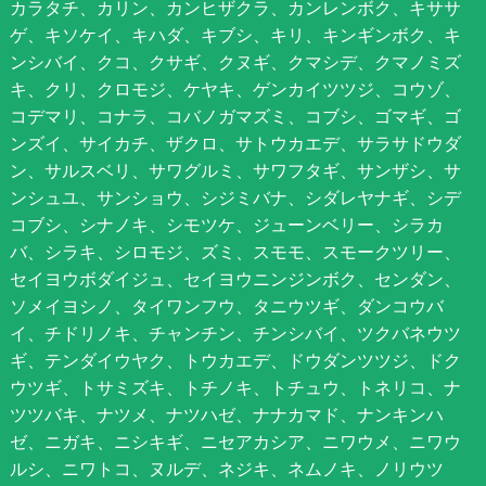
カラタチ、カリン、カンヒザクラ、カンレンボク、キササ
ゲ、キソケイ、キハダ、キブシ、キリ、キンギンボク、キ
ンシバイ、クコ、クサギ、クヌギ、クマシデ、クマノミズ
キ、クリ、クロモジ、ケヤキ、ゲンカイツツジ、コウゾ、
コデマリ、コナラ、コバノガマズミ、コブシ、ゴマギ、ゴ
ンズイ、サイカチ、ザクロ、サトウカエデ、サラサドウダ
ン、サルスベリ、サワグルミ、サワフタギ、サンザシ、サ
ンシュユ、サンショウ、シジミバナ、シダレヤナギ、シデ
コブシ、シナノキ、シモツケ、ジューンベリー、シラカ
バ、シラキ、シロモジ、ズミ、スモモ、スモークツリー、
セイヨウボダイジュ、セイヨウニンジンボク、センダン、
ソメイヨシノ、タイワンフウ、タニウツギ、ダンコウバ
イ、チドリノキ、チャンチン、チンシバイ、ツクバネウツ
ギ、テンダイウヤク、トウカエデ、ドウダンツツジ、ドク
ウツギ、トサミズキ、トチノキ、トチュウ、トネリコ、ナ
ツツバキ、ナツメ、ナツハゼ、ナナカマド、ナンキンハ
ゼ、ニガキ、ニシキギ、ニセアカシア、ニワウメ、ニワウ
ルシ、ニワトコ、ヌルデ、ネジキ、ネムノキ、ノリウツ