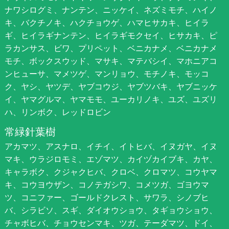
ナワシログミ、ナンテン、ニッケイ、ネズミモチ、ハイノ
キ、バクチノキ、ハクチョウゲ、ハマヒサカキ、ヒイラ
ギ、ヒイラギナンテン、ヒイラギモクセイ、ヒサカキ、ピ
ラカンサス、ビワ、プリペット、ベニカナメ、ベニカナメ
モチ、ボックスウッド、マサキ、マテバシイ、マホニアコ
ンヒューサ、マメツゲ、マンリョウ、モチノキ、モッコ
ク、ヤシ、ヤツデ、ヤブコウジ、ヤブツバキ、ヤブニッケ
イ、ヤマグルマ、ヤマモモ、ユーカリノキ、ユズ、ユズリ
ハ、リンボク、レッドロビン
常緑針葉樹
アカマツ、アスナロ、イチイ、イトヒバ、イヌガヤ、イヌ
マキ、ウラジロモミ、エゾマツ、カイヅカイブキ、カヤ、
キャラボク、クジャクヒバ、クロベ、クロマツ、コウヤマ
キ、コウヨウザン、コノテガシワ、コメツガ、ゴヨウマ
ツ、コニファー、ゴールドクレスト、サワラ、シノブヒ
バ、シラビソ、スギ、ダイオウショウ、タギョウショウ、
チャボヒバ、チョウセンマキ、ツガ、テーダマツ、ドイ、