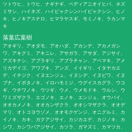
ツトウヒ、トウヒ、ナギナギ、ペディアニオイヒバ、ネズ
ミサシ、ハイネズ、ハイビャクシンハイビャクシン、ヒノ
キ、ヒノキアスナロ、ヒマラヤスギ、モミノキ、ラカンマ
キ
落葉広葉樹
アオギリ、アオダモ、アオハダ、アカシデ、アカメガシ
ワ、アキグミ、アキニレ、アサガラ、アサダ、アジサイ、
アズキナシ、アブラギリ、アブラチャン、アベマキ、アメ
リカデイゴ、アワブキ、アンズ、イイギリ、イタヤカエ
デ、イチジク、イヌエンジュ、イヌシデ、イヌビワ、イヌ
ブナ、イボタノキ、イロハモミジ、ウグイスカグラ、ウコ
ギ、ウチワノキ、ウツギ、ウメ、ウメモドキ、ウルシ、ウ
ワミズザクラ、エゴノキ、エノキ、エンジュ、オウバイ、
オオカメノキ、オオカンザクラ、オオシマザクラ、オオデ
マリ、オトコヨウゾメ、オオモクゲンジ、オニグルミ、カ
イノキ、カキ、ガクアジサイ、カジカエデ、カジノキ、カ
シワ、カシワバアジサイ、カツラ、ガマズミ、カマツカ、