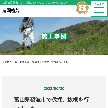
造園植芳 富山エリア
｜庭と植木のことならおまかせください
メニュー
toggle
造園植芳
naviga
施工事例
造園植芳
>
施工実績
>
富山県砺波市で伐採、抜根を行いました。
2022/06/30
富山県砺波市で伐採、抜根を行
いました。