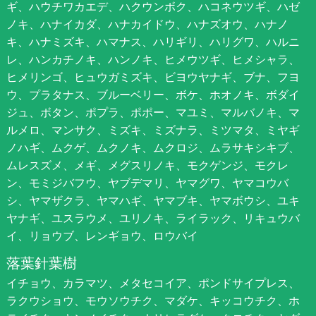
ギ、ハウチワカエデ、ハクウンボク、ハコネウツギ、ハゼ
ノキ、ハナイカダ、ハナカイドウ、ハナズオウ、ハナノ
キ、ハナミズキ、ハマナス、ハリギリ、ハリグワ、ハルニ
レ、ハンカチノキ、ハンノキ、ヒメウツギ、ヒメシャラ、
ヒメリンゴ、ヒュウガミズキ、ビヨウヤナギ、ブナ、フヨ
ウ、プラタナス、ブルーベリー、ボケ、ホオノキ、ボダイ
ジュ、ボタン、ポプラ、ポポー、マユミ、マルバノキ、マ
ルメロ、マンサク、ミズキ、ミズナラ、ミツマタ、ミヤギ
ノハギ、ムクゲ、ムクノキ、ムクロジ、ムラサキシキブ、
ムレスズメ、メギ、メグスリノキ、モクゲンジ、モクレ
ン、モミジバフウ、ヤブデマリ、ヤマグワ、ヤマコウバ
シ、ヤマザクラ、ヤマハギ、ヤマブキ、ヤマボウシ、ユキ
ヤナギ、ユスラウメ、ユリノキ、ライラック、リキュウバ
イ、リョウブ、レンギョウ、ロウバイ
落葉針葉樹
イチョウ、カラマツ、メタセコイア、ポンドサイプレス、
ラクウショウ、モウソウチク、マダケ、キッコウチク、ホ