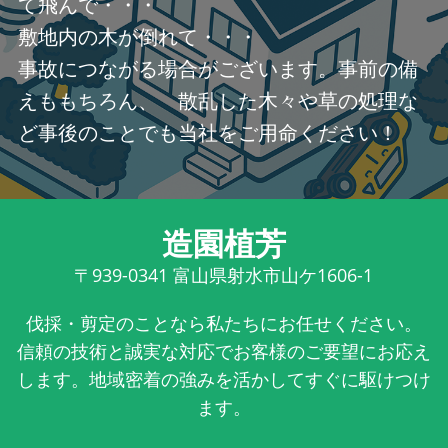
て飛んで・・・
敷地内の木が倒れて・・・
事故につながる場合がございます。事前の備
えももちろん、 散乱した木々や草の処理な
ど事後のことでも当社をご用命ください！
造園植芳
〒939-0341
富山県射水市山ケ1606-1
伐採・剪定のことなら私たちにお任せください。
信頼の技術と誠実な対応でお客様のご要望にお応え
します。地域密着の強みを活かしてすぐに駆けつけ
ます。