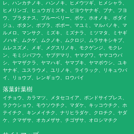
レ、ハンカチノキ、ハンノキ、ヒメウツギ、ヒメシャラ、
ヒメリンゴ、ヒュウガミズキ、ビヨウヤナギ、ブナ、フヨ
ウ、プラタナス、ブルーベリー、ボケ、ホオノキ、ボダイ
ジュ、ボタン、ポプラ、ポポー、マユミ、マルバノキ、マ
ルメロ、マンサク、ミズキ、ミズナラ、ミツマタ、ミヤギ
ノハギ、ムクゲ、ムクノキ、ムクロジ、ムラサキシキブ、
ムレスズメ、メギ、メグスリノキ、モクゲンジ、モクレ
ン、モミジバフウ、ヤブデマリ、ヤマグワ、ヤマコウバ
シ、ヤマザクラ、ヤマハギ、ヤマブキ、ヤマボウシ、ユキ
ヤナギ、ユスラウメ、ユリノキ、ライラック、リキュウバ
イ、リョウブ、レンギョウ、ロウバイ
落葉針葉樹
イチョウ、カラマツ、メタセコイア、ポンドサイプレス、
ラクウショウ、モウソウチク、マダケ、キッコウチク、ホ
テイチク、キンメイチク、ナリヒラダケ、クロチク、ヤダ
ケ、クマザサ、オカメザサ、チゴザサ、オロシマチク