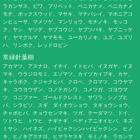
ラカンサス、ビワ、プリペット、ベニカナメ、ベニカナメ
モチ、ボックスウッド、マサキ、マテバシイ、マホニアコ
ンヒューサ、マメツゲ、マンリョウ、モチノキ、モッコ
ク、ヤシ、ヤツデ、ヤブコウジ、ヤブツバキ、ヤブニッケ
イ、ヤマグルマ、ヤマモモ、ユーカリノキ、ユズ、ユズリ
ハ、リンボク、レッドロビン
常緑針葉樹
アカマツ、アスナロ、イチイ、イトヒバ、イヌガヤ、イヌ
マキ、ウラジロモミ、エゾマツ、カイヅカイブキ、カヤ、
キャラボク、クジャクヒバ、クロベ、クロマツ、コウヤマ
キ、コウヨウザン、コノテガシワ、コメツガ、ゴヨウマ
ツ、コニファー、ゴールドクレスト、サワラ、シノブヒ
バ、シラビソ、スギ、ダイオウショウ、タギョウショウ、
チャボヒバ、チョウセンマキ、ツガ、テーダマツ、ドイ、
ツトウヒ、トウヒ、ナギナギ、ペディアニオイヒバ、ネズ
ミサシ、ハイネズ、ハイビャクシンハイビャクシン、ヒノ
キ、ヒノキアスナロ、ヒマラヤスギ、モミノキ、ラカンマ