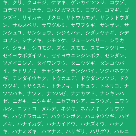
キ、クリ、クロモジ、ケヤキ、ゲンカイツツジ、コウゾ、
コデマリ、コナラ、コバノガマズミ、コブシ、ゴマギ、ゴ
ンズイ、サイカチ、ザクロ、サトウカエデ、サラサドウダ
ン、サルスベリ、サワグルミ、サワフタギ、サンザシ、サ
ンシュユ、サンショウ、シジミバナ、シダレヤナギ、シデ
コブシ、シナノキ、シモツケ、ジューンベリー、シラカ
バ、シラキ、シロモジ、ズミ、スモモ、スモークツリー、
セイヨウボダイジュ、セイヨウニンジンボク、センダン、
ソメイヨシノ、タイワンフウ、タニウツギ、ダンコウバ
イ、チドリノキ、チャンチン、チンシバイ、ツクバネウツ
ギ、テンダイウヤク、トウカエデ、ドウダンツツジ、ドク
ウツギ、トサミズキ、トチノキ、トチュウ、トネリコ、ナ
ツツバキ、ナツメ、ナツハゼ、ナナカマド、ナンキンハ
ゼ、ニガキ、ニシキギ、ニセアカシア、ニワウメ、ニワウ
ルシ、ニワトコ、ヌルデ、ネジキ、ネムノキ、ノリウツ
ギ、ハウチワカエデ、ハクウンボク、ハコネウツギ、ハゼ
ノキ、ハナイカダ、ハナカイドウ、ハナズオウ、ハナノ
キ、ハナミズキ、ハマナス、ハリギリ、ハリグワ、ハルニ