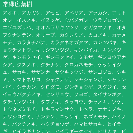
常緑広葉樹
アオキ、アカガシ、アセビ、アベリア、アラカシ、アリド
オシ、イスノキ、イヌツゲ、ウバメガシ、ウラジロガシ、
エゾユズリハ、オオムラサキツツジ、オガタマノキ、オタ
フクナンテン、オリーブ、カクレミノ、カゴノキ、カナメ
モチ、カラタチバナ、カラタネオガタマ、カンツバキ、キ
ョウチクトウ、キリシマツツジ、ギンバイカ、キンメツ
ゲ、キンモクセイ、ギンモクセイ、ミモザ、ギンヨウアカ
シア、クスノキ、クチナシ、クロガネモチ、ゲッケイジ
ュ、サカキ、サザンカ、サツキツツジ、サンゴジュ、シキ
ミ、シマトネリコ、シャクナゲ、シャシャンポ、シャリン
バイ、シラカシ、シロダモ、ジンチョウゲ、スダジイ、セ
イヨウバクチノキ、センリョウ、ソヨゴ、タイサンボク、
タチカンツバキ、タブノキ、タラヨウ、チャノキ、ツゲ、
トウネズミモチ、トキワマンサク、トベラ、ナナミノキ、
ナワシログミ、ナンテン、ニッケイ、ネズミモチ、ハイノ
キ、バクチノキ、ハクチョウゲ、ハマヒサカキ、ヒイラ
ギ、ヒイラギナンテン、ヒイラギモクセイ、ヒサカキ、ピ