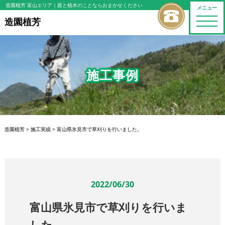
造園植芳 富山エリア
｜庭と植木のことならおまかせください
メニュー
toggle
造園植芳
naviga
施工事例
造園植芳
>
施工実績
>
富山県氷見市で草刈りを行いました。
2022/06/30
富山県氷見市で草刈りを行いま
した。