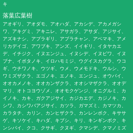
キ
落葉広葉樹
アオギリ、アオダモ、アオハダ、アカシデ、アカメガシ
ワ、アキグミ、アキニレ、アサガラ、アサダ、アジサイ、
アズキナシ、アブラギリ、アブラチャン、アベマキ、アメ
リカデイゴ、アワブキ、アンズ、イイギリ、イタヤカエ
デ、イチジク、イヌエンジュ、イヌシデ、イヌビワ、イヌ
ブナ、イボタノキ、イロハモミジ、ウグイスカグラ、ウコ
ギ、ウチワノキ、ウツギ、ウメ、ウメモドキ、ウルシ、ウ
ワミズザクラ、エゴノキ、エノキ、エンジュ、オウバイ、
オオカメノキ、オオカンザクラ、オオシマザクラ、オオデ
マリ、オトコヨウゾメ、オオモクゲンジ、オニグルミ、カ
イノキ、カキ、ガクアジサイ、カジカエデ、カジノキ、カ
シワ、カシワバアジサイ、カツラ、ガマズミ、カマツカ、
カラタチ、カリン、カンヒザクラ、カンレンボク、キササ
ゲ、キソケイ、キハダ、キブシ、キリ、キンギンボク、キ
ンシバイ、クコ、クサギ、クヌギ、クマシデ、クマノミズ