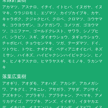
アカマツ、アスナロ、イチイ、イトヒバ、イヌガヤ、イヌ
マキ、ウラジロモミ、エゾマツ、カイヅカイブキ、カヤ、
キャラボク、クジャクヒバ、クロベ、クロマツ、コウヤマ
キ、コウヨウザン、コノテガシワ、コメツガ、ゴヨウマ
ツ、コニファー、ゴールドクレスト、サワラ、シノブヒ
バ、シラビソ、スギ、ダイオウショウ、タギョウショウ、
チャボヒバ、チョウセンマキ、ツガ、テーダマツ、ドイ、
ツトウヒ、トウヒ、ナギナギ、ペディアニオイヒバ、ネズ
ミサシ、ハイネズ、ハイビャクシンハイビャクシン、ヒノ
キ、ヒノキアスナロ、ヒマラヤスギ、モミノキ、ラカンマ
キ
落葉広葉樹
アオギリ、アオダモ、アオハダ、アカシデ、アカメガシ
ワ、アキグミ、アキニレ、アサガラ、アサダ、アジサイ、
アズキナシ、アブラギリ、アブラチャン、アベマキ、アメ
リカデイゴ、アワブキ、アンズ、イイギリ、イタヤカエ
デ、イチジク、イヌエンジュ、イヌシデ、イヌビワ、イヌ