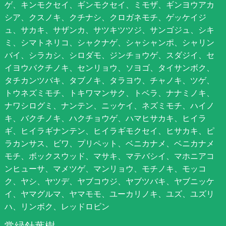
ゲ、キンモクセイ、ギンモクセイ、ミモザ、ギンヨウアカ
シア、クスノキ、クチナシ、クロガネモチ、ゲッケイジ
ュ、サカキ、サザンカ、サツキツツジ、サンゴジュ、シキ
ミ、シマトネリコ、シャクナゲ、シャシャンポ、シャリン
バイ、シラカシ、シロダモ、ジンチョウゲ、スダジイ、セ
イヨウバクチノキ、センリョウ、ソヨゴ、タイサンボク、
タチカンツバキ、タブノキ、タラヨウ、チャノキ、ツゲ、
トウネズミモチ、トキワマンサク、トベラ、ナナミノキ、
ナワシログミ、ナンテン、ニッケイ、ネズミモチ、ハイノ
キ、バクチノキ、ハクチョウゲ、ハマヒサカキ、ヒイラ
ギ、ヒイラギナンテン、ヒイラギモクセイ、ヒサカキ、ピ
ラカンサス、ビワ、プリペット、ベニカナメ、ベニカナメ
モチ、ボックスウッド、マサキ、マテバシイ、マホニアコ
ンヒューサ、マメツゲ、マンリョウ、モチノキ、モッコ
ク、ヤシ、ヤツデ、ヤブコウジ、ヤブツバキ、ヤブニッケ
イ、ヤマグルマ、ヤマモモ、ユーカリノキ、ユズ、ユズリ
ハ、リンボク、レッドロビン
常緑針葉樹