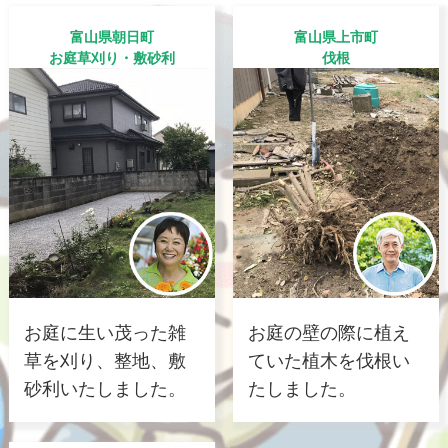
富山県朝日町
富山県上市町
お庭草刈り・敷砂利
伐根
お庭に生い茂った雑
お庭の壁の際に植え
草を刈り、整地、敷
ていた植木を伐根い
砂利いたしました。
たしました。