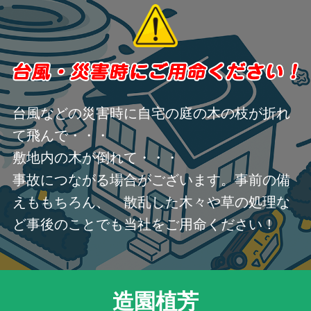
台風などの災害時に自宅の庭の木の枝が折れ
て飛んで・・・
敷地内の木が倒れて・・・
事故につながる場合がございます。事前の備
えももちろん、 散乱した木々や草の処理な
ど事後のことでも当社をご用命ください！
造園植芳