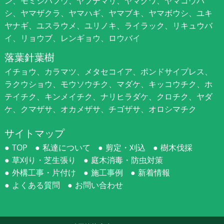
ン、モミジバフウ、ヤブデマリ、ヤマグワ、ヤマコウバ
シ、ヤマザクラ、ヤマハギ、ヤマブキ、ヤマボウシ、ユキ
ヤナギ、ユスラウメ、ユリノキ、ライラック、リキュウバ
イ、リョウブ、レンギョウ、ロウバイ
落葉針葉樹
イチョウ、カラマツ、メタセコイア、ポンドサイプレス、
ラクウショウ、モウソウチク、マダケ、キッコウチク、ホ
テイチク、キンメイチク、ナリヒラダケ、クロチク、ヤダ
ケ、クマザサ、オカメザサ、チゴザサ、オロシマチク
サイトマップ
TOP
私達について
剪定・刈込
樹木伐採
草刈り・芝生張り
庭木消毒・防虫対策
外構工事・片付け
施工事例
新着情報
よくある質問
お問い合わせ