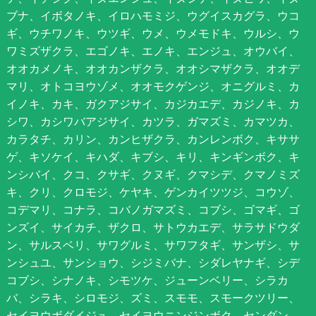
ブナ、イボタノキ、イロハモミジ、ウグイスカグラ、ウコ
ギ、ウチワノキ、ウツギ、ウメ、ウメモドキ、ウルシ、ウ
ワミズザクラ、エゴノキ、エノキ、エンジュ、オウバイ、
オオカメノキ、オオカンザクラ、オオシマザクラ、オオデ
マリ、オトコヨウゾメ、オオモクゲンジ、オニグルミ、カ
イノキ、カキ、ガクアジサイ、カジカエデ、カジノキ、カ
シワ、カシワバアジサイ、カツラ、ガマズミ、カマツカ、
カラタチ、カリン、カンヒザクラ、カンレンボク、キササ
ゲ、キソケイ、キハダ、キブシ、キリ、キンギンボク、キ
ンシバイ、クコ、クサギ、クヌギ、クマシデ、クマノミズ
キ、クリ、クロモジ、ケヤキ、ゲンカイツツジ、コウゾ、
コデマリ、コナラ、コバノガマズミ、コブシ、ゴマギ、ゴ
ンズイ、サイカチ、ザクロ、サトウカエデ、サラサドウダ
ン、サルスベリ、サワグルミ、サワフタギ、サンザシ、サ
ンシュユ、サンショウ、シジミバナ、シダレヤナギ、シデ
コブシ、シナノキ、シモツケ、ジューンベリー、シラカ
バ、シラキ、シロモジ、ズミ、スモモ、スモークツリー、
セイヨウボダイジュ、セイヨウニンジンボク、センダン、