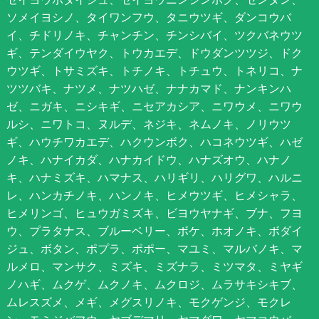
ソメイヨシノ、タイワンフウ、タニウツギ、ダンコウバ
イ、チドリノキ、チャンチン、チンシバイ、ツクバネウツ
ギ、テンダイウヤク、トウカエデ、ドウダンツツジ、ドク
ウツギ、トサミズキ、トチノキ、トチュウ、トネリコ、ナ
ツツバキ、ナツメ、ナツハゼ、ナナカマド、ナンキンハ
ゼ、ニガキ、ニシキギ、ニセアカシア、ニワウメ、ニワウ
ルシ、ニワトコ、ヌルデ、ネジキ、ネムノキ、ノリウツ
ギ、ハウチワカエデ、ハクウンボク、ハコネウツギ、ハゼ
ノキ、ハナイカダ、ハナカイドウ、ハナズオウ、ハナノ
キ、ハナミズキ、ハマナス、ハリギリ、ハリグワ、ハルニ
レ、ハンカチノキ、ハンノキ、ヒメウツギ、ヒメシャラ、
ヒメリンゴ、ヒュウガミズキ、ビヨウヤナギ、ブナ、フヨ
ウ、プラタナス、ブルーベリー、ボケ、ホオノキ、ボダイ
ジュ、ボタン、ポプラ、ポポー、マユミ、マルバノキ、マ
ルメロ、マンサク、ミズキ、ミズナラ、ミツマタ、ミヤギ
ノハギ、ムクゲ、ムクノキ、ムクロジ、ムラサキシキブ、
ムレスズメ、メギ、メグスリノキ、モクゲンジ、モクレ