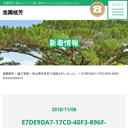
造園植芳 富山エリア
｜庭と植木のことならおまかせください
メニュー
toggle
造園植芳
naviga
新着情報
造園植芳
>
施工実績
>
富山県氷見市で伐採を行いました。
>
E7DE9DA7-17CD-40F3-896F-
9555E0600F19
2018/11/08
E7DE9DA7-17CD-40F3-896F-