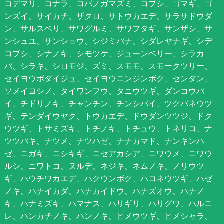
コデマリ、コナラ、コバノガマズミ、コブシ、ゴマギ、ゴ
ンズイ、サイカチ、ザクロ、サトウカエデ、サラサドウダ
ン、サルスベリ、サワグルミ、サワフタギ、サンザシ、サ
ンシュユ、サンショウ、シジミバナ、シダレヤナギ、シデ
コブシ、シナノキ、シモツケ、ジューンベリー、シラカ
バ、シラキ、シロモジ、ズミ、スモモ、スモークツリー、
セイヨウボダイジュ、セイヨウニンジンボク、センダン、
ソメイヨシノ、タイワンフウ、タニウツギ、ダンコウバ
イ、チドリノキ、チャンチン、チンシバイ、ツクバネウツ
ギ、テンダイウヤク、トウカエデ、ドウダンツツジ、ドク
ウツギ、トサミズキ、トチノキ、トチュウ、トネリコ、ナ
ツツバキ、ナツメ、ナツハゼ、ナナカマド、ナンキンハ
ゼ、ニガキ、ニシキギ、ニセアカシア、ニワウメ、ニワウ
ルシ、ニワトコ、ヌルデ、ネジキ、ネムノキ、ノリウツ
ギ、ハウチワカエデ、ハクウンボク、ハコネウツギ、ハゼ
ノキ、ハナイカダ、ハナカイドウ、ハナズオウ、ハナノ
キ、ハナミズキ、ハマナス、ハリギリ、ハリグワ、ハルニ
レ、ハンカチノキ、ハンノキ、ヒメウツギ、ヒメシャラ、