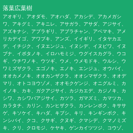
落葉広葉樹
アオギリ、アオダモ、アオハダ、アカシデ、アカメガシ
ワ、アキグミ、アキニレ、アサガラ、アサダ、アジサイ、
アズキナシ、アブラギリ、アブラチャン、アベマキ、アメ
リカデイゴ、アワブキ、アンズ、イイギリ、イタヤカエ
デ、イチジク、イヌエンジュ、イヌシデ、イヌビワ、イヌ
ブナ、イボタノキ、イロハモミジ、ウグイスカグラ、ウコ
ギ、ウチワノキ、ウツギ、ウメ、ウメモドキ、ウルシ、ウ
ワミズザクラ、エゴノキ、エノキ、エンジュ、オウバイ、
オオカメノキ、オオカンザクラ、オオシマザクラ、オオデ
マリ、オトコヨウゾメ、オオモクゲンジ、オニグルミ、カ
イノキ、カキ、ガクアジサイ、カジカエデ、カジノキ、カ
シワ、カシワバアジサイ、カツラ、ガマズミ、カマツカ、
カラタチ、カリン、カンヒザクラ、カンレンボク、キササ
ゲ、キソケイ、キハダ、キブシ、キリ、キンギンボク、キ
ンシバイ、クコ、クサギ、クヌギ、クマシデ、クマノミズ
キ、クリ、クロモジ、ケヤキ、ゲンカイツツジ、コウゾ、