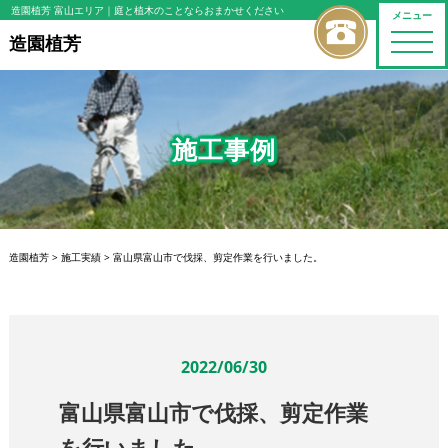
造園植芳 富山エリア
｜庭と植木のことならおまかせください
メニュー
toggle
造園植芳
naviga
施工事例
造園植芳
>
施工実績
>
富山県富山市で伐採、剪定作業を行いました。
2022/06/30
富山県富山市で伐採、剪定作業
を行いました。