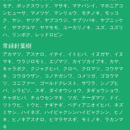
モチ、ボックスウッド、マサキ、マテバシイ、マホニアコ
ンヒューサ、マメツゲ、マンリョウ、モチノキ、モッコ
ク、ヤシ、ヤツデ、ヤブコウジ、ヤブツバキ、ヤブニッケ
イ、ヤマグルマ、ヤマモモ、ユーカリノキ、ユズ、ユズリ
ハ、リンボク、レッドロビン
常緑針葉樹
アカマツ、アスナロ、イチイ、イトヒバ、イヌガヤ、イヌ
マキ、ウラジロモミ、エゾマツ、カイヅカイブキ、カヤ、
キャラボク、クジャクヒバ、クロベ、クロマツ、コウヤマ
キ、コウヨウザン、コノテガシワ、コメツガ、ゴヨウマ
ツ、コニファー、ゴールドクレスト、サワラ、シノブヒ
バ、シラビソ、スギ、ダイオウショウ、タギョウショウ、
チャボヒバ、チョウセンマキ、ツガ、テーダマツ、ドイ、
ツトウヒ、トウヒ、ナギナギ、ペディアニオイヒバ、ネズ
ミサシ、ハイネズ、ハイビャクシンハイビャクシン、ヒノ
キ、ヒノキアスナロ、ヒマラヤスギ、モミノキ、ラカンマ
キ