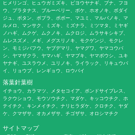
ヒメリンゴ、ヒュウガミズキ、ビヨウヤナギ、ブナ、フヨ
ウ、プラタナス、ブルーベリー、ボケ、ホオノキ、ボダイ
ジュ、ボタン、ポプラ、ポポー、マユミ、マルバノキ、マ
ルメロ、マンサク、ミズキ、ミズナラ、ミツマタ、ミヤギ
ノハギ、ムクゲ、ムクノキ、ムクロジ、ムラサキシキブ、
ムレスズメ、メギ、メグスリノキ、モクゲンジ、モクレ
ン、モミジバフウ、ヤブデマリ、ヤマグワ、ヤマコウバ
シ、ヤマザクラ、ヤマハギ、ヤマブキ、ヤマボウシ、ユキ
ヤナギ、ユスラウメ、ユリノキ、ライラック、リキュウバ
イ、リョウブ、レンギョウ、ロウバイ
落葉針葉樹
イチョウ、カラマツ、メタセコイア、ポンドサイプレス、
ラクウショウ、モウソウチク、マダケ、キッコウチク、ホ
テイチク、キンメイチク、ナリヒラダケ、クロチク、ヤダ
ケ、クマザサ、オカメザサ、チゴザサ、オロシマチク
サイトマップ