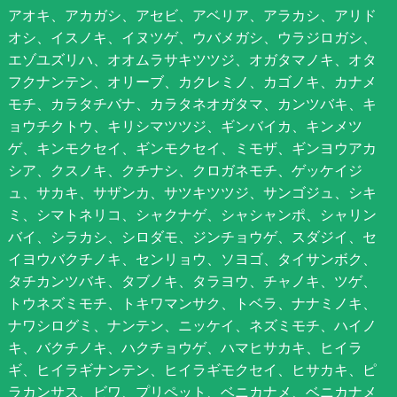
アオキ、アカガシ、アセビ、アベリア、アラカシ、アリド
オシ、イスノキ、イヌツゲ、ウバメガシ、ウラジロガシ、
エゾユズリハ、オオムラサキツツジ、オガタマノキ、オタ
フクナンテン、オリーブ、カクレミノ、カゴノキ、カナメ
モチ、カラタチバナ、カラタネオガタマ、カンツバキ、キ
ョウチクトウ、キリシマツツジ、ギンバイカ、キンメツ
ゲ、キンモクセイ、ギンモクセイ、ミモザ、ギンヨウアカ
シア、クスノキ、クチナシ、クロガネモチ、ゲッケイジ
ュ、サカキ、サザンカ、サツキツツジ、サンゴジュ、シキ
ミ、シマトネリコ、シャクナゲ、シャシャンポ、シャリン
バイ、シラカシ、シロダモ、ジンチョウゲ、スダジイ、セ
イヨウバクチノキ、センリョウ、ソヨゴ、タイサンボク、
タチカンツバキ、タブノキ、タラヨウ、チャノキ、ツゲ、
トウネズミモチ、トキワマンサク、トベラ、ナナミノキ、
ナワシログミ、ナンテン、ニッケイ、ネズミモチ、ハイノ
キ、バクチノキ、ハクチョウゲ、ハマヒサカキ、ヒイラ
ギ、ヒイラギナンテン、ヒイラギモクセイ、ヒサカキ、ピ
ラカンサス、ビワ、プリペット、ベニカナメ、ベニカナメ