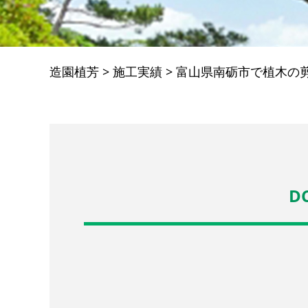
造園植芳
>
施工実績
>
富山県南砺市で植木の
DC