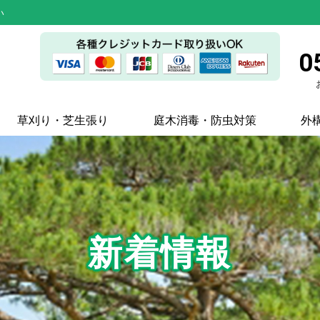
い
0
草刈り・芝生張り
庭木消毒・防虫対策
外
新着情報