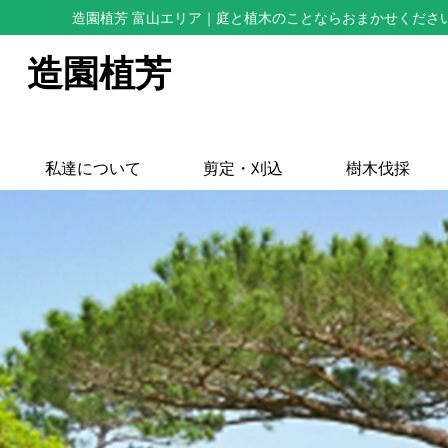
造園植芳 富山エリア
｜庭と植木のことならおまかせくださ
造園植芳
私達について
剪定・刈込
樹木伐採