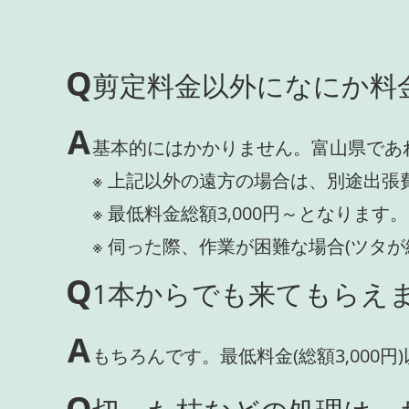
Q
剪定料金以外になにか料
A
基本的にはかかりません。富山県であ
※ 上記以外の遠方の場合は、別途出張
※ 最低料金総額3,000円～となります。
※ 伺った際、作業が困難な場合(ツタ
Q
1本からでも来てもらえま
A
もちろんです。最低料金(総額3,000
Q