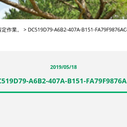
剪定作業。
>
DC519D79-A6B2-407A-B151-FA79F9876AC
2019/05/18
519D79-A6B2-407A-B151-FA79F9876A