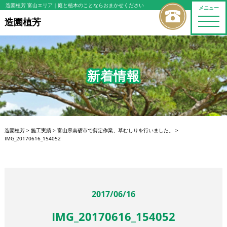
造園植芳 富山エリア
｜庭と植木のことならおまかせください
メニュー
toggle
造園植芳
naviga
新着情報
造園植芳
>
施工実績
>
富山県南砺市で剪定作業、草むしりを行いました。
>
IMG_20170616_154052
2017/06/16
IMG_20170616_154052