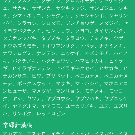
シア、クスノキ、クチナシ、クロガネモチ、ゲッケイジ
ュ、サカキ、サザンカ、サツキツツジ、サンゴジュ、シキ
ミ、シマトネリコ、シャクナゲ、シャシャンポ、シャリン
バイ、シラカシ、シロダモ、ジンチョウゲ、スダジイ、セ
イヨウバクチノキ、センリョウ、ソヨゴ、タイサンボク、
タチカンツバキ、タブノキ、タラヨウ、チャノキ、ツゲ、
トウネズミモチ、トキワマンサク、トベラ、ナナミノキ、
ナワシログミ、ナンテン、ニッケイ、ネズミモチ、ハイノ
キ、バクチノキ、ハクチョウゲ、ハマヒサカキ、ヒイラ
ギ、ヒイラギナンテン、ヒイラギモクセイ、ヒサカキ、ピ
ラカンサス、ビワ、プリペット、ベニカナメ、ベニカナメ
モチ、ボックスウッド、マサキ、マテバシイ、マホニアコ
ンヒューサ、マメツゲ、マンリョウ、モチノキ、モッコ
ク、ヤシ、ヤツデ、ヤブコウジ、ヤブツバキ、ヤブニッケ
イ、ヤマグルマ、ヤマモモ、ユーカリノキ、ユズ、ユズリ
ハ、リンボク、レッドロビン
常緑針葉樹
アカマツ、アスナロ、イチイ、イトヒバ、イヌガヤ、イヌ