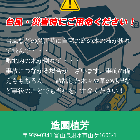
台風などの災害時に自宅の庭の木の枝が折れ
て飛んで・・・
敷地内の木が倒れて・・・
事故につながる場合がございます。事前の備
えももちろん、 散乱した木々や草の処理な
ど事後のことでも当社をご用命ください！
造園植芳
〒939-0341
富山県射水市山ケ1606-1