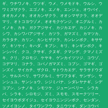
ギ、ウチワノキ、ウツギ、ウメ、ウメモドキ、ウルシ、ウ
ワミズザクラ、エゴノキ、エノキ、エンジュ、オウバイ、
オオカメノキ、オオカンザクラ、オオシマザクラ、オオデ
マリ、オトコヨウゾメ、オオモクゲンジ、オニグルミ、カ
イノキ、カキ、ガクアジサイ、カジカエデ、カジノキ、カ
シワ、カシワバアジサイ、カツラ、ガマズミ、カマツカ、
カラタチ、カリン、カンヒザクラ、カンレンボク、キササ
ゲ、キソケイ、キハダ、キブシ、キリ、キンギンボク、キ
ンシバイ、クコ、クサギ、クヌギ、クマシデ、クマノミズ
キ、クリ、クロモジ、ケヤキ、ゲンカイツツジ、コウゾ、
コデマリ、コナラ、コバノガマズミ、コブシ、ゴマギ、ゴ
ンズイ、サイカチ、ザクロ、サトウカエデ、サラサドウダ
ン、サルスベリ、サワグルミ、サワフタギ、サンザシ、サ
ンシュユ、サンショウ、シジミバナ、シダレヤナギ、シデ
コブシ、シナノキ、シモツケ、ジューンベリー、シラカ
バ、シラキ、シロモジ、ズミ、スモモ、スモークツリー、
セイヨウボダイジュ、セイヨウニンジンボク、センダン、
ソメイヨシノ、タイワンフウ、タニウツギ、ダンコウバ