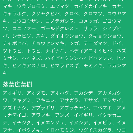
マキ、ウラジロモミ、エゾマツ、カイヅカイブキ、カヤ、
キャラボク、クジャクヒバ、クロベ、クロマツ、コウヤマ
キ、コウヨウザン、コノテガシワ、コメツガ、ゴヨウマ
ツ、コニファー、ゴールドクレスト、サワラ、シノブヒ
バ、シラビソ、スギ、ダイオウショウ、タギョウショウ、
チャボヒバ、チョウセンマキ、ツガ、テーダマツ、ドイ、
ツトウヒ、トウヒ、ナギナギ、ペディアニオイヒバ、ネズ
ミサシ、ハイネズ、ハイビャクシンハイビャクシン、ヒノ
キ、ヒノキアスナロ、ヒマラヤスギ、モミノキ、ラカンマ
キ
落葉広葉樹
アオギリ、アオダモ、アオハダ、アカシデ、アカメガシ
ワ、アキグミ、アキニレ、アサガラ、アサダ、アジサイ、
アズキナシ、アブラギリ、アブラチャン、アベマキ、アメ
リカデイゴ、アワブキ、アンズ、イイギリ、イタヤカエ
デ、イチジク、イヌエンジュ、イヌシデ、イヌビワ、イヌ
ブナ、イボタノキ、イロハモミジ、ウグイスカグラ、ウコ