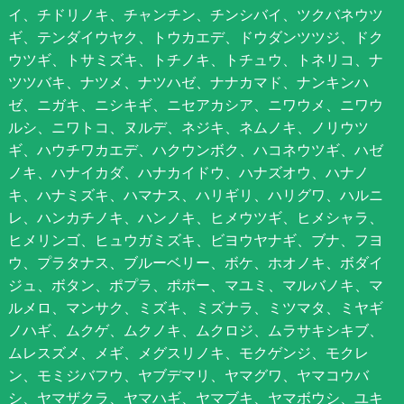
イ、チドリノキ、チャンチン、チンシバイ、ツクバネウツ
ギ、テンダイウヤク、トウカエデ、ドウダンツツジ、ドク
ウツギ、トサミズキ、トチノキ、トチュウ、トネリコ、ナ
ツツバキ、ナツメ、ナツハゼ、ナナカマド、ナンキンハ
ゼ、ニガキ、ニシキギ、ニセアカシア、ニワウメ、ニワウ
ルシ、ニワトコ、ヌルデ、ネジキ、ネムノキ、ノリウツ
ギ、ハウチワカエデ、ハクウンボク、ハコネウツギ、ハゼ
ノキ、ハナイカダ、ハナカイドウ、ハナズオウ、ハナノ
キ、ハナミズキ、ハマナス、ハリギリ、ハリグワ、ハルニ
レ、ハンカチノキ、ハンノキ、ヒメウツギ、ヒメシャラ、
ヒメリンゴ、ヒュウガミズキ、ビヨウヤナギ、ブナ、フヨ
ウ、プラタナス、ブルーベリー、ボケ、ホオノキ、ボダイ
ジュ、ボタン、ポプラ、ポポー、マユミ、マルバノキ、マ
ルメロ、マンサク、ミズキ、ミズナラ、ミツマタ、ミヤギ
ノハギ、ムクゲ、ムクノキ、ムクロジ、ムラサキシキブ、
ムレスズメ、メギ、メグスリノキ、モクゲンジ、モクレ
ン、モミジバフウ、ヤブデマリ、ヤマグワ、ヤマコウバ
シ、ヤマザクラ、ヤマハギ、ヤマブキ、ヤマボウシ、ユキ