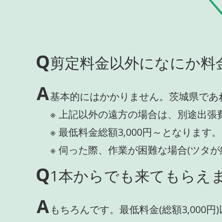
Q
剪定料金以外になにか料
A
基本的にはかかりません。茨城県であ
※ 上記以外の遠方の場合は、別途出張
※ 最低料金総額3,000円～となります。
※ 伺った際、作業が困難な場合(ツタ
Q
1本からでも来てもらえま
A
もちろんです。最低料金(総額3,000