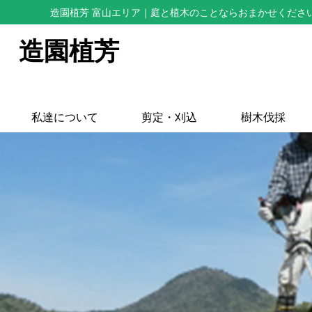
造園植芳 富山エリア
｜庭と植木のことならおまかせくださ
造園植芳
私達について
剪定・刈込
樹木伐採