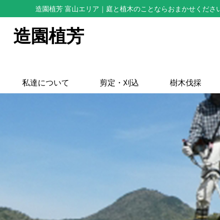
造園植芳 富山エリア
｜庭と植木のことならおまかせくださ
造園植芳
私達について
剪定・刈込
樹木伐採