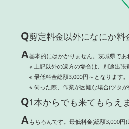
Q
剪定料金以外になにか料
A
基本的にはかかりません。茨城県であ
※ 上記以外の遠方の場合は、別途出張
※ 最低料金総額3,000円～となります。
※ 伺った際、作業が困難な場合(ツタ
Q
1本からでも来てもらえま
A
もちろんです。最低料金(総額3,000